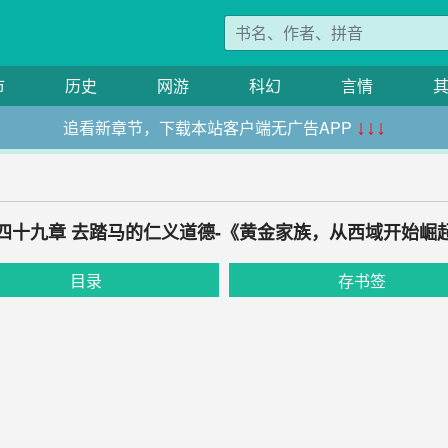
市
历史
网游
科幻
言情
追看新章节，下载本站客户端无广告APP
↓↓↓
四十九章 去踏马的仁义道德-《黄金家族，从西域开始崛
目录
存书签