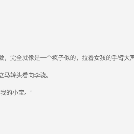
，完全就像是一个疯子似的，拉着女孩的手臂大
立马转头看向李骁。
我的小宝。”