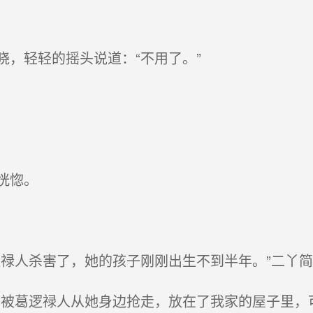
，轻轻的摇头说道：“不用了。”
恍惚。
禄人杀害了，她的孩子刚刚出生不到半年。”二丫
被葛逻禄人从她身边抢走，放在了我家的屋子里，