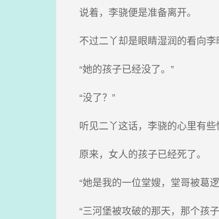
说着，李骁便是准备离开。
不过二丫却是眼睛湿润的看向李晓
“她的孩子已经没了。”
“没了？”
听见二丫这话，李骁的心里有些
原来，女人的孩子已经死了。
“她是我的一位堂嫂，堂哥被葛逻
“三河堡被攻破的那天，那个孩子