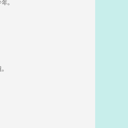
少年。
道。