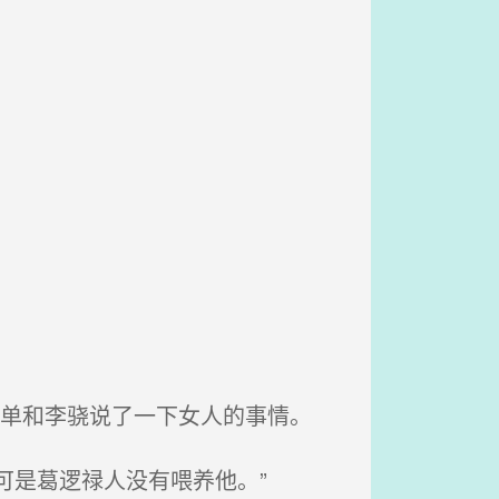
简单和李骁说了一下女人的事情。
可是葛逻禄人没有喂养他。”