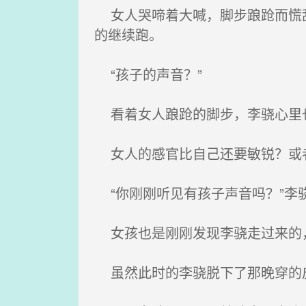
女人哭啼着大喊，脚步踉跄而慌乱
的继续跑。
“孩子的声音？”
看着女人踉跄的脚步，李骁心里
女人的感官比自己还要敏锐？或
“你刚刚听见有孩子声音吗？”李
女孩也是刚刚发现李骁走过来的
虽然此时的李骁脱下了那晚穿的皮