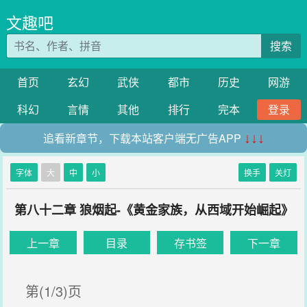
文趣吧
搜索
首页
玄幻
武侠
都市
历史
网游
科幻
言情
其他
排行
完本
登录
追看新章节，下载本站客户端无广告APP
↓↓↓
字体
大
中
小
换手
关灯
第八十二章 狼烟起-《黄金家族，从西域开始崛起》
上一章
目录
存书签
下一章
第(1/3)页