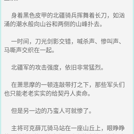
身着黑色皮甲的北疆骑兵挥舞着长刀，如汹
涌的潮水般向山谷和两侧的山峰扑去。
一时间，刀光剑影交错，喊杀声、惨叫声、
马嘶声交织在一起。
北疆军的攻击强度，依旧非常猛烈。
在萧思摩的一顿连敲带打之下，那些军头们
也只能老老实实的给契丹人卖命。
但是另一边的乃蛮人可就惨了。
主将可克薛兀骑马站在一座山丘上，眼睁睁