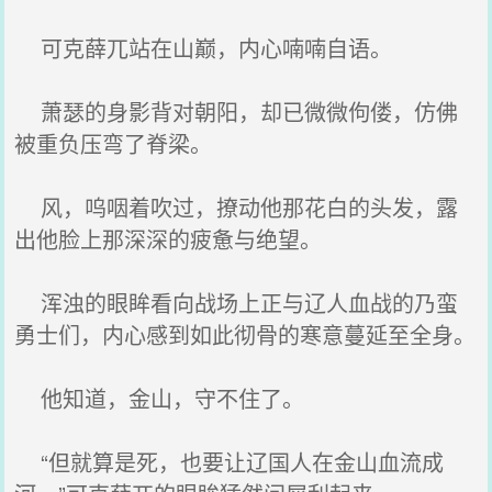
可克薛兀站在山巅，内心喃喃自语。
萧瑟的身影背对朝阳，却已微微佝偻，仿佛
被重负压弯了脊梁。
风，呜咽着吹过，撩动他那花白的头发，露
出他脸上那深深的疲惫与绝望。
浑浊的眼眸看向战场上正与辽人血战的乃蛮
勇士们，内心感到如此彻骨的寒意蔓延至全身。
他知道，金山，守不住了。
“但就算是死，也要让辽国人在金山血流成