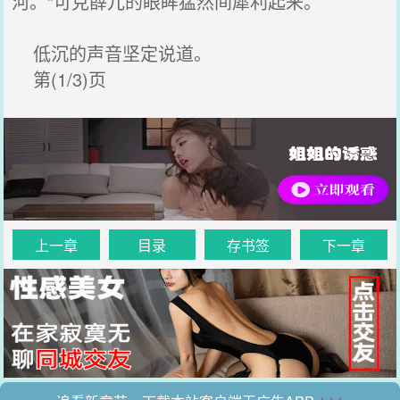
河。”可克薛兀的眼眸猛然间犀利起来。
低沉的声音坚定说道。
第(1/3)页
上一章
目录
存书签
下一章