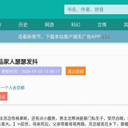
市
历史
网游
科幻
言情
追看新章节，下载本站客户端无广告APP
↓↓↓
品家人瑟瑟发抖
更新时间：2026-08-05 13:39:17
直达底部
章 一个人去京都
阅读
【女主苏念性格果断，还有点小腹黑，男主沈寒洲是豪门私生子，受尽白眼
差大。】\n前世，母亲死后，父亲带着哥哥再婚，苏念被丢在乡下，跟着