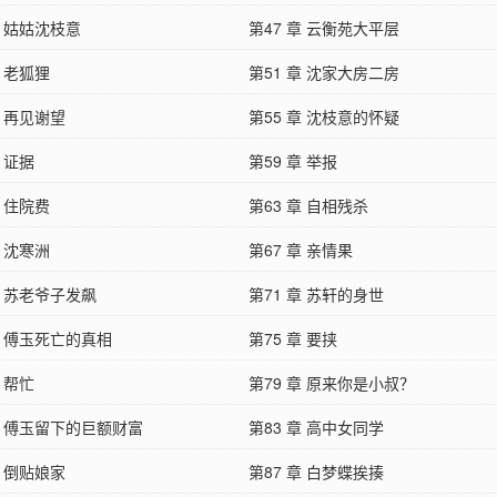
章 姑姑沈枝意
第47 章 云衡苑大平层
章 老狐狸
第51 章 沈家大房二房
章 再见谢望
第55 章 沈枝意的怀疑
章 证据
第59 章 举报
章 住院费
第63 章 自相残杀
章 沈寒洲
第67 章 亲情果
章 苏老爷子发飙
第71 章 苏轩的身世
章 傅玉死亡的真相
第75 章 要挟
章 帮忙
第79 章 原来你是小叔？
章 傅玉留下的巨额财富
第83 章 高中女同学
章 倒贴娘家
第87 章 白梦蝶挨揍