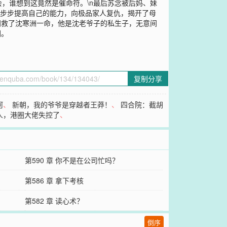
，谁想到这竟然是催命符。\n最后苏念被后妈、妹
一步步提高自己的能力，向极品家人复仇，揭开了母
间救了沈寒洲一命，他是沈老爷子的私生子，无意间
回。
复制分享
河
、
新朝，我的爷爷是穿越者王莽！
、
四合院：截胡
人，港圈大佬失控了
、
第590 章 你不是在公司忙吗？
第586 章 拿下考核
第582 章 读心术？
倒序