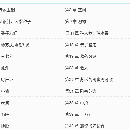
 传家玉镯
第3 章 空间
 买银针、人参种子
第 7章 购物
章 暴揍苏轩
第 11章 种人参、种水果
章 薅苏扶风的头发
第15 章 亲子鉴定
章 三七分
第19 章 熬药风波
章 意外
第23 章 救人
章 房产证
第27 章 苏禾的闺蜜周可欣
章 小偷
第31 章 陷害苏念
章 表演
第35 章 中招
章 陷阱
第39 章 十万元
章 炒股
第43 章 震惊的陈长青