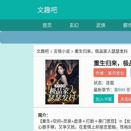
文趣吧
首页
玄幻
武侠
都
文趣吧
>
言情小说
> 重生归来，极品家人瑟瑟发抖
重生归来，极
作者：
紫月老仙
状态：连载
最新章节：
第593 
加入书架
点击
简介：
【重生+空间+灵泉+虐渣＋打脸＋豪门恩怨】\n
心狠手辣，又争又抢，在爱情上却是恋爱脑，性格反