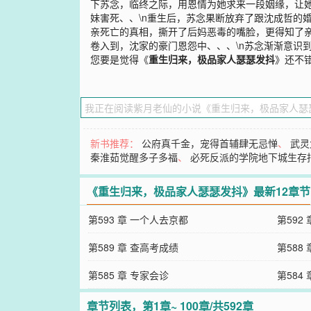
下苏念，临终之际，用恩情为她求来一段姻缘，让她
妹害死、、\n重生后，苏念果断放弃了跟沈成哲的
亲死亡的真相，撕开了后妈恶毒的嘴脸，更得知了亲
卷入到，沈家的豪门恩怨中、、、\n苏念渐渐意识
您要是觉得《
重生归来，极品家人瑟瑟发抖
》还不
新书推荐：
公府真千金，宠得首辅肆无忌惮
、
武灵
秦淮茹觉醒多子多福
、
必死反派的学院地下城生存
《重生归来，极品家人瑟瑟发抖》最新12章节
第593 章 一个人去京都
第592
第589 章 查高考成绩
第588
第585 章 专家会诊
第584
章节列表，第1章~ 100章/共592章