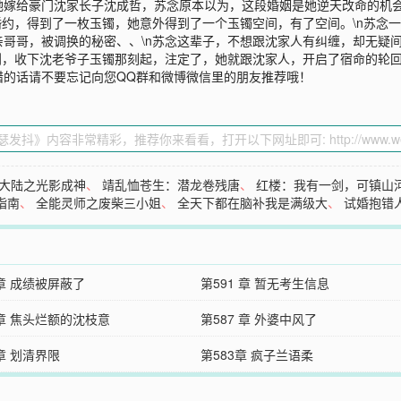
嫁给豪门沈家长子沈成哲，苏念原本以为，这段婚姻是她逆天改命的机会
婚约，得到了一枚玉镯，她意外得到了一个玉镯空间，有了空间。\n苏念
哥哥，被调换的秘密、、\n苏念这辈子，不想跟沈家人有纠缠，却无疑
到，收下沈老爷子玉镯那刻起，注定了，她就跟沈家人，开启了宿命的轮
错的话请不要忘记向您QQ群和微博微信里的朋友推荐哦！
大陆之光影成神
、
靖乱恤苍生：潜龙卷残唐
、
红楼：我有一剑，可镇山
指南
、
全能灵师之废柴三小姐
、
全天下都在脑补我是满级大
、
试婚抱错
 章 成绩被屏蔽了
第591 章 暂无考生信息
 章 焦头烂额的沈枝意
第587 章 外婆中风了
 章 划清界限
第583章 疯子兰语柔