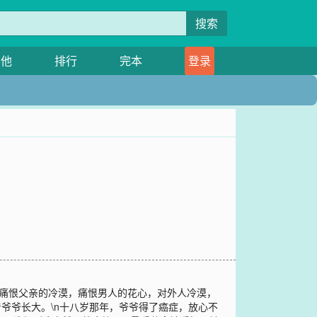
搜索
其他
排行
完本
登录
，痛恨父亲的冷漠，痛恨男人的花心，对外人冷漠，
爷爷长大。\n十八岁那年，爷爷得了癌症，放心不