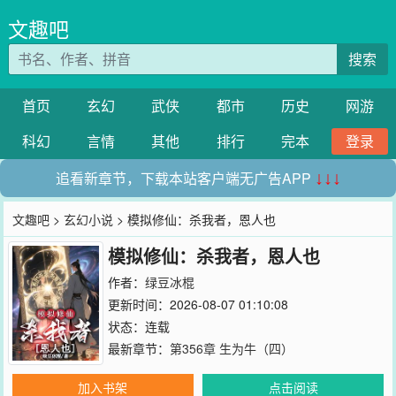
文趣吧
搜索
首页
玄幻
武侠
都市
历史
网游
科幻
言情
其他
排行
完本
登录
追看新章节，下载本站客户端无广告APP
↓↓↓
文趣吧
>
玄幻小说
> 模拟修仙：杀我者，恩人也
模拟修仙：杀我者，恩人也
作者：
绿豆冰棍
更新时间：2026-08-07 01:10:08
状态：连载
最新章节：
第356章 生为牛（四）
加入书架
点击阅读