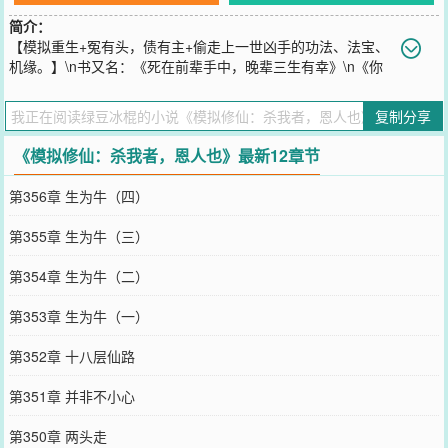
简介：
【模拟重生+冤有头，债有主+偷走上一世凶手的功法、法宝、
机缘。】\n书又名：《死在前辈手中，晚辈三生有幸》\n《你
用什么杀的我，拿来吧。》\n“有仙人说，人有两个最大的贪念，一个
是长生不死，另一个是重活一世。”\n王易问：“有没有什么办法，能让
复制分享
两个贪念一起满足？”\n仙人说：“有的，有的。”\n仙人让他照照镜
子，里面什么都有。
《模拟修仙：杀我者，恩人也》最新12章节
您要是觉得《
模拟修仙：杀我者，恩人也
》还不错的话请不要忘记向
您QQ群和微博微信里的朋友推荐哦！
第356章 生为牛（四）
第355章 生为牛（三）
第354章 生为牛（二）
第353章 生为牛（一）
第352章 十八层仙路
第351章 并非不小心
第350章 两头走