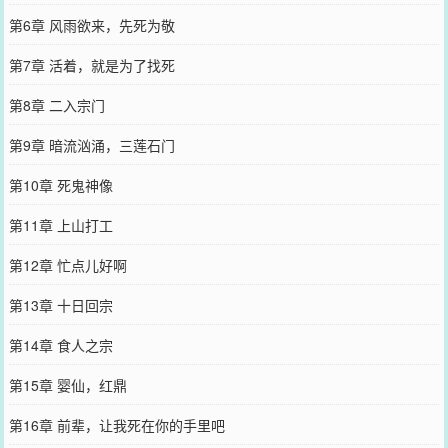
第6章 风雨欲来，先死为敬
第7章 活着，就是为了找死
第8章 二入宗门
第9章 暗流汹涌，三莲石门
第10章 死鬼神像
第11章 上山打工
第12章 忙点儿好啊
第13章 十日回宗
第14章 食人之宗
第15章 婴仙，红鼎
第16章 前辈，让我死在你的手里吧