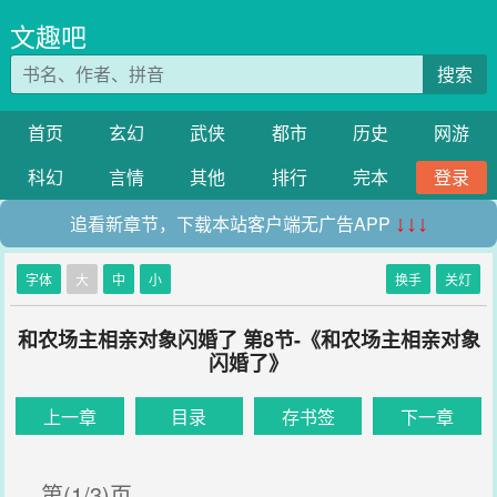
文趣吧
搜索
首页
玄幻
武侠
都市
历史
网游
科幻
言情
其他
排行
完本
登录
追看新章节，下载本站客户端无广告APP
↓↓↓
字体
大
中
小
换手
关灯
和农场主相亲对象闪婚了 第8节-《和农场主相亲对象
闪婚了》
上一章
目录
存书签
下一章
第(1/3)页