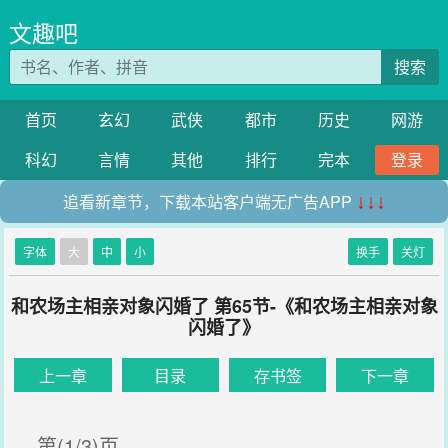
文趣吧
搜索
首页
玄幻
武侠
都市
历史
网游
科幻
言情
其他
排行
完本
登录
追看新章节，下载本站客户端无广告APP
↓↓↓
字体
大
中
小
换手
关灯
和农场主相亲对象闪婚了 第65节-《和农场主相亲对象
闪婚了》
上一章
目录
存书签
下一章
第(1/3)页