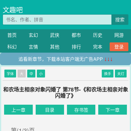
文趣吧
搜索
首页
玄幻
武侠
都市
历史
网游
科幻
言情
其他
排行
完本
登录
追看新章节，下载本站客户端无广告APP
↓↓↓
字体
大
中
小
换手
关灯
和农场主相亲对象闪婚了 第78节-《和农场主相亲对象
闪婚了》
上一章
目录
存书签
下一章
第(1/3)页