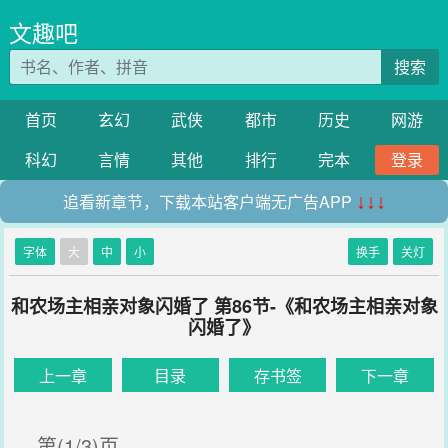
文趣吧
搜索
首页
玄幻
武侠
都市
历史
网游
科幻
言情
其他
排行
完本
登录
追看新章节，下载本站客户端无广告APP
↓↓↓
字体
大
中
小
换手
关灯
和农场主相亲对象闪婚了 第86节-《和农场主相亲对象
闪婚了》
上一章
目录
存书签
下一章
第(1/3)页