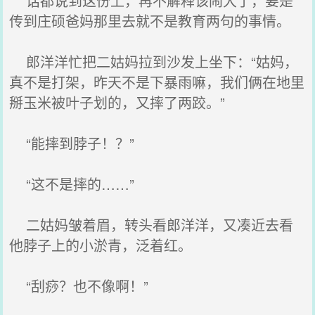
话都说到这份上，再不解释该闹大了，要是
传到庄硕爸妈那里去就不是教育两句的事情。
郎洋洋忙把二姑妈拉到沙发上坐下：“姑妈，
真不是打架，昨天不是下暴雨嘛，我们俩在地里
掰玉米被叶子划的，又摔了两跤。”
“能摔到脖子！？”
“这不是摔的……”
二姑妈皱着眉，转头看郎洋洋，又凑近去看
他脖子上的小淤青，泛着红。
“刮痧？也不像啊！”