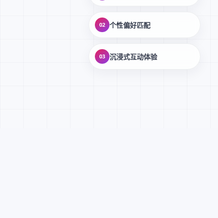
个性偏好匹配
02
沉浸式互动体验
03