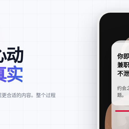
心动
你
兼
真实
不
约会
现更合适的内容。整个过程
题。