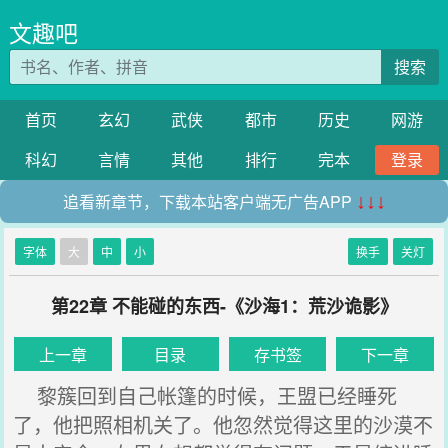
文趣吧
搜索
首页
玄幻
武侠
都市
历史
网游
科幻
言情
其他
排行
完本
登录
追看新章节，下载本站客户端无广告APP
↓↓↓
字体
大
中
小
换手
关灯
第22章 不能碰的东西-《沙海1：荒沙诡影》
上一章
目录
存书签
下一章
黎簇回到自己帐篷的时候，王盟已经睡死
了，他把照相机关了。他忽然觉得这里的沙漠不