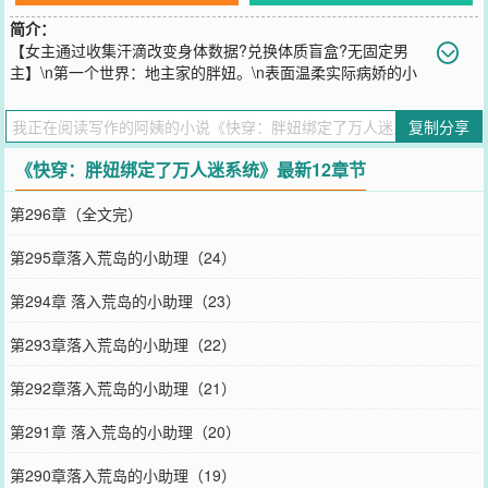
简介：
【女主通过收集汗滴改变身体数据?兑换体质盲盒?无固定男
主】\n第一个世界：地主家的胖妞。\n表面温柔实际病娇的小
陈大夫\n帅气英俊的地主家长工齐浩\n高大威猛的糙汉猎户赵越\n还
有……\n有福：“系统，为什么我收集汗滴之后，他们看我的眼神越来
复制分享
越不对劲。”\n系统：“宿主，体质外貌改变了，自然会吸引很多男人，
而且你没发现这样收集汗液更快吗？”\n有福……\n第二个世界：男狱
《快穿：胖妞绑定了万人迷系统》最新12章节
里的女肥警\n有福女扮男装在男狱里当指导。\n刚毕业的纯情狱警害
怕的看着她：“指导，你是男人……”\n吊儿郎当的副指导离她远远的：
第296章（全文完）
“我不喜欢男人，我喜欢女人，波涛汹涌的那种。”\n黑道老大的儿子眼
神狠戾的看着她：“来，死胖子，打一场。”\n冷酷无情的监狱长甩开她
第295章落入荒岛的小助理（24）
的手：“你这样的女人，我看不上。”\n还有……\n后来。\n纯情狱警眼
含泪水：“我都这样了，你还要拒绝我吗？”\n副指导红着眼睛：“为什
第294章 落入荒岛的小助理（23）
么他们可以，我不行，我让你在上面。”\n黑二代的儿子将她锁在床
上：“有有，我好喜欢你，别离开我。”\n\n监狱长将卡放到她手里：
第293章落入荒岛的小助理（22）
“谁保养情人会用全部身家”\n还有……\n第三个世界：最受宠的胖公
主。\n第四个世界：恋综里的肥胖女炮灰\n…
第292章落入荒岛的小助理（21）
您要是觉得《
快穿：胖妞绑定了万人迷系统
》还不错的话请不要忘记
向您QQ群和微博微信里的朋友推荐哦！
第291章 落入荒岛的小助理（20）
第290章落入荒岛的小助理（19）