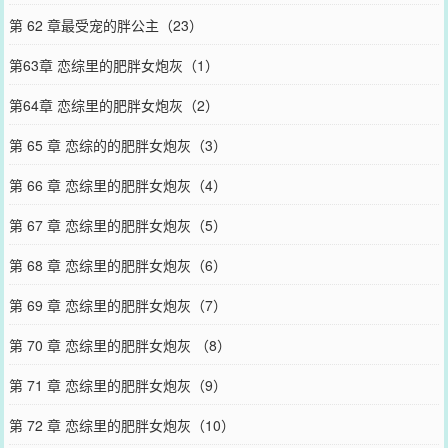
第 62 章最受宠的胖公主（23）
第63章 恋综里的肥胖女炮灰（1）
第64章 恋综里的肥胖女炮灰（2）
第 65 章 恋综的的肥胖女炮灰（3）
第 66 章 恋综里的肥胖女炮灰（4）
第 67 章 恋综里的肥胖女炮灰（5）
第 68 章 恋综里的肥胖女炮灰（6）
第 69 章 恋综里的肥胖女炮灰（7）
第 70 章 恋综里的肥胖女炮灰 （8）
第 71 章 恋综里的肥胖女炮灰（9）
第 72 章 恋综里的肥胖女炮灰（10）