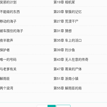
 吴邪的计划
第19章 相机冢
 不能碰的东西
第23章 黎簇的记忆
 移动的海子
第27章 荒漠干尸
 被车围住的海子
第31章 猜想
 夜半歌声
第35章 车上的活口
 保护者
第39章 钓沙鱼
 唯一的号码
第43章 无人在意的传奇
 与老爹有关
第47章 寄来的尸体
 解雨臣
第51章 浙南小镇
 两个梁湾
第55章 解雨臣的局