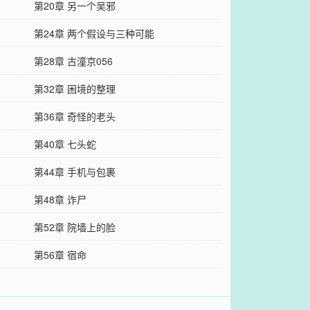
第20章 另一个吴邪
第24章 两个假设与三种可能
第28章 古潼京056
第32章 困境的整理
第36章 奇怪的老头
第40章 七头蛇
第44章 手机与包裹
第48章 诈尸
第52章 院墙上的脸
第56章 宿命